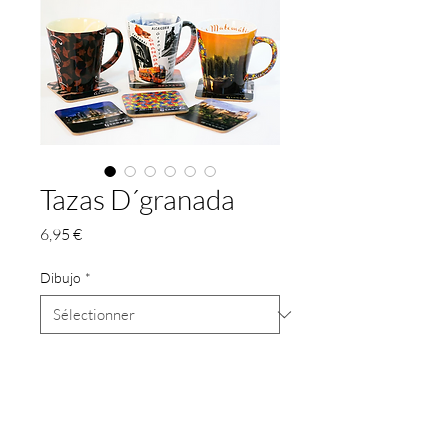
Tazas D´granada
Prix
6,95 €
Dibujo
*
Quantité
*