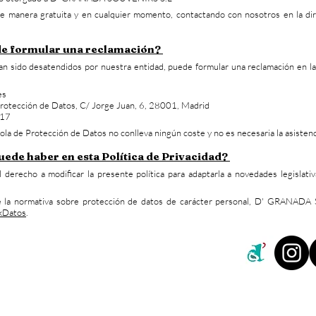
de manera gratuita y en cualquier momento, contactando con nosotros en la di
de formular una reclamación?
n sido desatendidos por nuestra entidad, puede formular una reclamación en l
es
Protección de Datos, C/ Jorge Juan, 6, 28001, Madrid
517
la de Protección de Datos no conlleva ningún coste y no es necesaria la asisten
ede haber en esta Política de Privacidad?
echo a modificar la presente política para adaptarla a novedades legislativa
e la normativa sobre protección de datos de carácter personal, D' GRANADA 
ckDatos
.