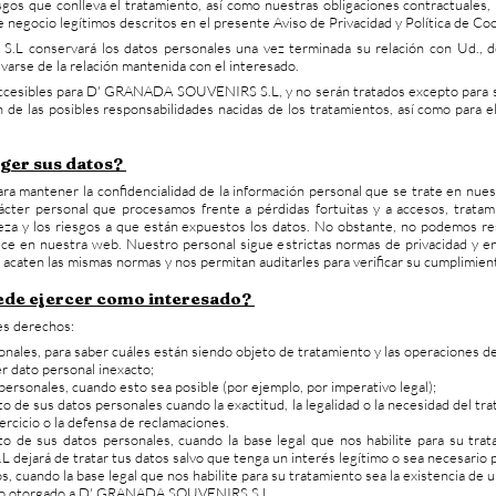
os que conlleva el tratamiento, así como nuestras obligaciones contractuales, le
 negocio legítimos descritos en el presente Aviso de Privacidad y Política de Co
 conservará los datos personales una vez terminada su relación con Ud., d
ivarse de la relación mantenida con el interesado.
accesibles para D' GRANADA SOUVENIRS S.L, y no serán tratados excepto para su
ón de las posibles responsabilidades nacidas de los tratamientos, así como para e
ger sus datos?
a mantener la confidencialidad de la información personal que se trate en nue
ácter personal que procesamos frente a pérdidas fortuitas y a accesos, tratam
aleza y los riesgos a que están expuestos los datos. No obstante, no podemos r
ilice en nuestra web. Nuestro personal sigue estrictas normas de privacidad y 
e acaten las mismas normas y nos permitan auditarles para verificar su cumplimien
ede ejercer como interesado?
tes derechos:
nales, para saber cuáles están siendo objeto de tratamiento y las operaciones de
r dato personal inexacto;
personales, cuando esto sea posible (por ejemplo, por imperativo legal);
o de sus datos personales cuando la exactitud, la legalidad o la necesidad del tr
ercicio o la defensa de reclamaciones.
to de sus datos personales, cuando la base legal que nos habilite para su trat
jará de tratar tus datos salvo que tenga un interés legítimo o sea necesario p
s, cuando la base legal que nos habilite para su tratamiento sea la existencia de 
to otorgado a D' GRANADA SOUVENIRS S.L