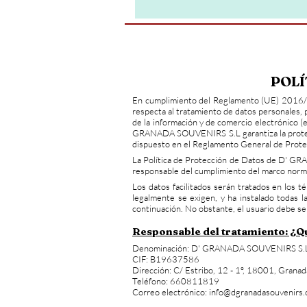
POLÍ
En cumplimiento del Reglamento (UE) 2016/679
respecta al tratamiento de datos personales, 
de la información y de comercio electrónico (
GRANADA SOUVENIRS S.L garantiza la protecció
dispuesto en el Reglamento General de Prote
La Política de Protección de Datos de D' GRA
responsable del cumplimiento del marco norma
Los datos facilitados serán tratados en lo
legalmente se exigen, y ha instalado todas l
continuación. No obstante, el usuario debe s
Responsable del tratamiento: ¿
Denominación: D' GRANADA SOUVENIRS S
CIF: B19637586
Dirección: C/ Estribo, 12 - 1º, 18001, Grana
Teléfono: 660811819
Correo electrónico:
info@dgranadasouvenirs