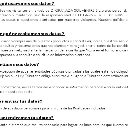
a qué usaremos sus datos?
entes y/o visitantes en la web de D' GRANADA SOUVENIRS S.L o a su personal, s
, creado y mantenido bajo la responsabilidad de D' GRANADA SOUVENIRS S.L, 
r las dudas o cuestiones planteadas por nuestros visitantes. Nuestra política 
or qué necesitamos sus datos?
ica cuando compra uno de nuestros productos o contrata alguno de nuestros servic
s consultas y reclamaciones que nos plantee y para gestionar el cobro de las cant
 nuestra web, mediante la marcación de la casilla que figura en el formulario de
puesta a la consulta o solicitud de información planteada.
rtimos sus datos?
cepción de aquellas entidades públicas o privadas a las cuales estemos obligado
ejemplo, la Ley Tributaria obliga a facilitar a la Agencia Tributaria determinad
s comentados, necesitemos dar a conocer su información personal a otras entidad
cidir a este respecto.
 enviar tus datos?
s de sus datos personales para ninguna de las finalidades indicadas.
mantendremos tus datos?
nte el tiempo que resulte necesario para lograr los fines para los que fueron r