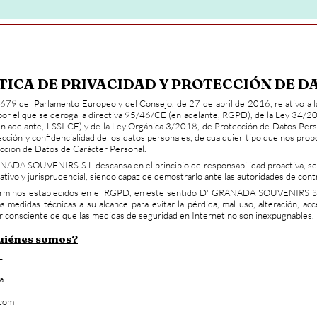
TICA DE PRIVACIDAD Y PROTECCIÓN DE D
 del Parlamento Europeo y del Consejo, de 27 de abril de 2016, relativo a la 
por el que se deroga la directiva 95/46/CE (en adelante, RGPD), de la Ley 34/200
en adelante, LSSI-CE) y de la Ley Orgánica 3/2018, de Protección de Datos Perso
n y confidencialidad de los datos personales, de cualquier tipo que nos propo
cción de Datos de Carácter Personal.
NADA SOUVENIRS S.L descansa en el principio de responsabilidad proactiva, seg
tivo y jurisprudencial, siendo capaz de demostrarlo ante las autoridades de con
s términos establecidos en el RGPD, en este sentido D' GRANADA SOUVENIRS S.
as medidas técnicas a su alcance para evitar la pérdida, mal uso, alteración, a
er consciente de que las medidas de seguridad en Internet no son inexpugnables.
Quiénes somos?
.L
da
.com