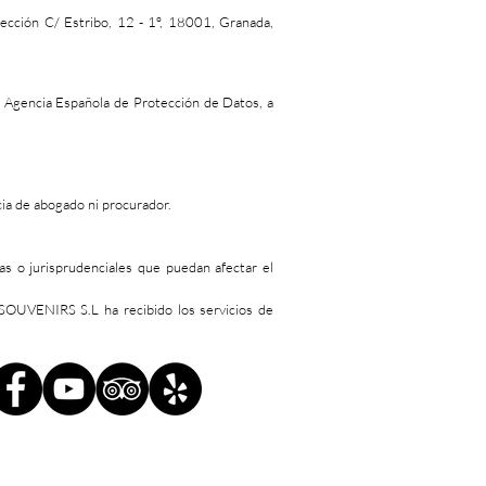
rección C/ Estribo, 12 - 1º, 18001, Granada,
a Agencia Española de Protección de Datos, a
cia de abogado ni procurador.
s o jurisprudenciales que puedan afectar el
SOUVENIRS S.L ha recibido los servicios de