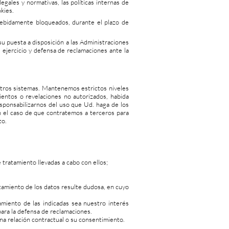
gales y normativas, las políticas internas de
okies.
ebidamente bloqueados, durante el plazo de
 puesta a disposición a las Administraciones
l ejercicio y defensa de reclamaciones ante la
stros sistemas. Mantenemos estrictos niveles
ientos o revelaciones no autorizados, habida
esponsabilizarnos del uso que Ud. haga de los
en el caso de que contratemos a terceros para
to.
 tratamiento llevadas a cabo con ellos;
atamiento de los datos resulte dudosa, en cuyo
amiento de las indicadas sea nuestro interés
ara la defensa de reclamaciones.
una relación contractual o su consentimiento.