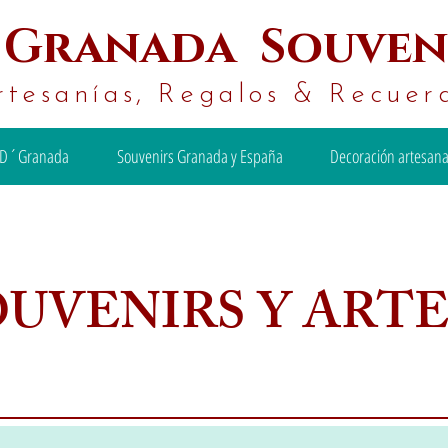
´
Granada Souven
rtesanías, Regalos & Recuer
D´Granada
Souvenirs Granada y España
Decoración artesana
OUVENIRS Y ART