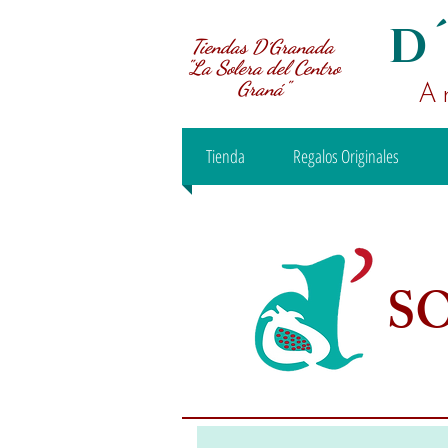
D
Tiendas D´Granada
"La Solera del Centro
Graná"
A
Tienda
Regalos Originales
S