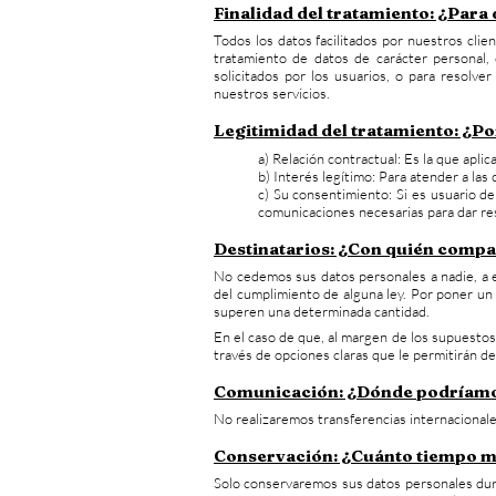
Finalidad del tratamiento: ¿Par
Todos los datos facilitados por nuestros cli
tratamiento de datos de carácter personal
solicitados por los usuarios, o para resolve
nuestros servicios.
Legitimidad del tratamiento: ¿P
a) Relación contractual: Es la que apl
b) Interés legítimo: Para atender a la
c) Su consentimiento: Si es usuario de
comunicaciones necesarias para dar res
Destinatarios: ¿Con quién compa
No cedemos sus datos personales a nadie, a ex
del cumplimiento de alguna ley. Por poner un 
superen una determinada cantidad.
En el caso de que, al margen de los supuesto
través de opciones claras que le permitirán de
Comunicación: ¿Dónde podríamos
No realizaremos transferencias internacionale
Conservación: ¿Cuánto tiempo 
Solo conservaremos sus datos personales dura