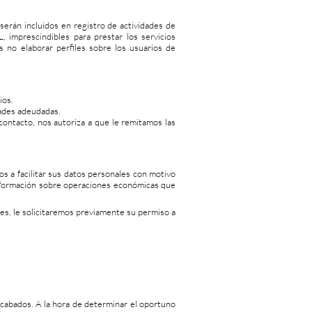
erán incluidos en registro de actividades de
imprescindibles para prestar los servicios
es no elaborar perfiles sobre los usuarios de
ios.
idades adeudadas.
 contacto, nos autoriza a que le remitamos las
s a facilitar sus datos personales con motivo
a información sobre operaciones económicas que
es, le solicitaremos previamente su permiso a
ecabados. A la hora de determinar el oportuno