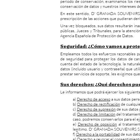
periodo de conservación, examinamos los riesg
conservación de datos y nuestros intereses de
En este sentido, D' GRANADA SOUVENIRS S.L
prescripción de las acciones que pudieran der
Una vez bloqueados, sus datos resultarán in
públicas, Jueces y Tribunales, para la atenci
Agencia Española de Protección de Datos.
Seguridad: ¿Cómo vamos a prote
Empleamos todos los esfuerzos razonables par
de seguridad para proteger los datos de car
cuenta del estado de la tecnología, la natur
datos (incluido usuario y contraseña) que ut
prestar servicios de soporte, les exigimos qu
Sus derechos: ¿Qué derechos pu
Le informamos que podrá ejercer los siguien
a)
Derecho de acceso
a sus datos perso
b)
Derecho de rectificación
de cualquie
c)
Derecho de supresión
de sus datos 
d)
Derecho de limitación
del tratamient
caso, podremos conservarlos para el ej
e)
Derecho de oposición
al tratamien
legítimo. D' GRANADA SOUVENIRS S.L de
f)
Derecho a la portabilidad
de sus dato
g)
Derecho a revocar
el consentimien