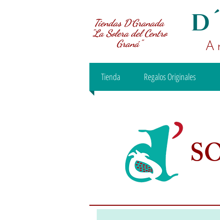
D
Tiendas D´Granada
"La Solera del Centro
Graná"
A
Tienda
Regalos Originales
S