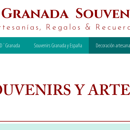
´
Granada Souven
rtesanías, Regalos & Recuer
D´Granada
Souvenirs Granada y España
Decoración artesana
OUVENIRS Y ART