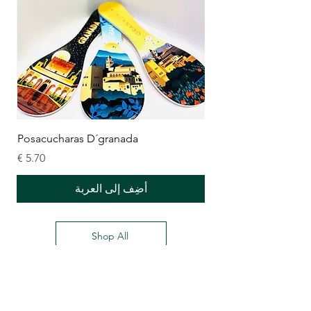
Posacucharas D´granada
السعر
أضِف إلى العربة
Shop All
Delantares