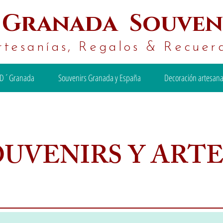
´
Granada Souven
rtesanías, Regalos & Recuer
D´Granada
Souvenirs Granada y España
Decoración artesana
OUVENIRS Y ART