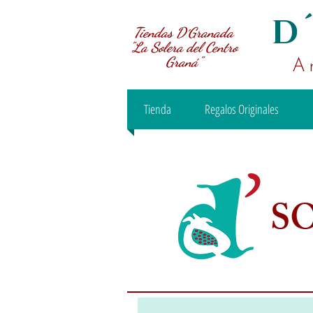
D
Tiendas D´Granada
"La Solera del Centro
Graná"
A
Tienda
Regalos Originales
S