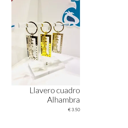
Llavero cuadro
Alhambra
السعر
*
Color