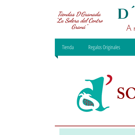
D
Tiendas D´Granada
"La Solera del Centro
Graná"
A
Tienda
Regalos Originales
S