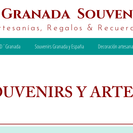
´
Granada Souven
rtesanías, Regalos & Recuer
D´Granada
Souvenirs Granada y España
Decoración artesana
OUVENIRS Y ART