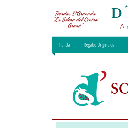
D
Tiendas D´Granada
"La Solera del Centro
Graná"
A
Tienda
Regalos Originales
S