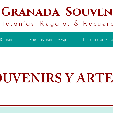
´
Granada Souven
rtesanías, Regalos & Recuer
D´Granada
Souvenirs Granada y España
Decoración artesana
OUVENIRS Y ART