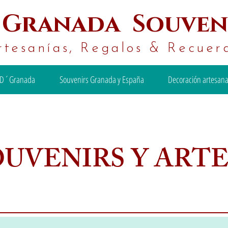
´
Granada Souven
rtesanías, Regalos & Recuer
D´Granada
Souvenirs Granada y España
Decoración artesana
OUVENIRS Y ART