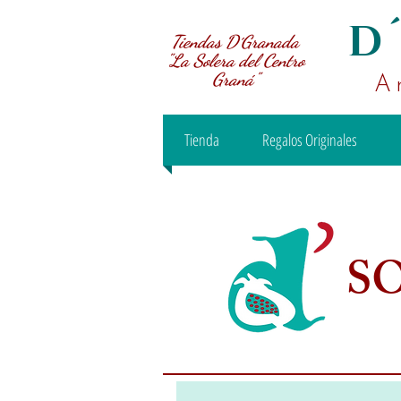
D
Tiendas D´Granada
"La Solera del Centro
Graná"
A
Tienda
Regalos Originales
S