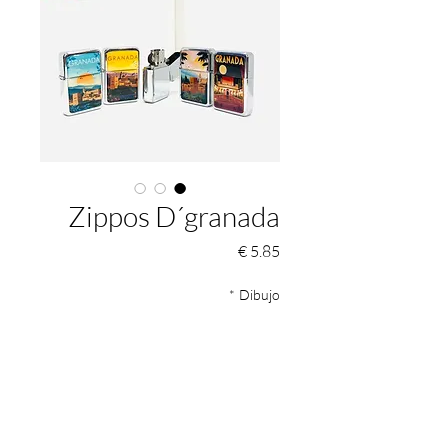
Zippos D´granada
السعر
*
Dibujo
الكمية
*